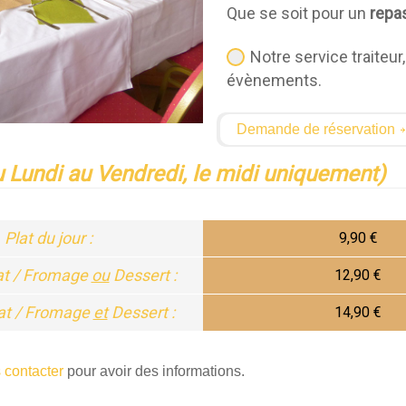
Que se soit pour un
repas
Notre service traite
évènements.
Demande de réservation
 Lundi au Vendredi, le midi uniquement)
Plat du jour :
9,90 €
lat / Fromage
ou
Dessert :
12,90 €
lat / Fromage
et
Dessert :
14,90 €
 contacter
pour avoir des informations.