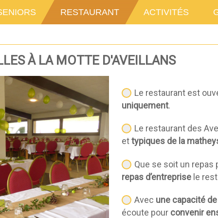
SENIORS
RESTAURANT
ACTIVITÉS
LLES À LA MOTTE D'AVEILLANS
Le restaurant est ouve
uniquement
.
Le restaurant des Av
et
typiques de la mathey
Que se soit un repas
repas d’entreprise
le rest
Avec
une capacité de
écoute pour
convenir e