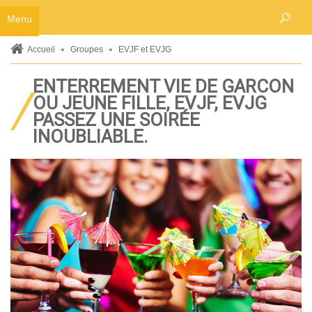
Accueil
Menu
Hebergements
Accueil
Groupes
EVJF et EVJG
Chambres à l'hôtel
ENTERREMENT VIE DE GARCON
Location de gîtes
OU JEUNE FILLE, EVJF, EVJG
Seniors
PASSEZ UNE SOIRÉE
INOUBLIABLE.
Restaurant
Activités
La piscine
Le bar
Billard / baby-foot
Aux alentours
Groupes