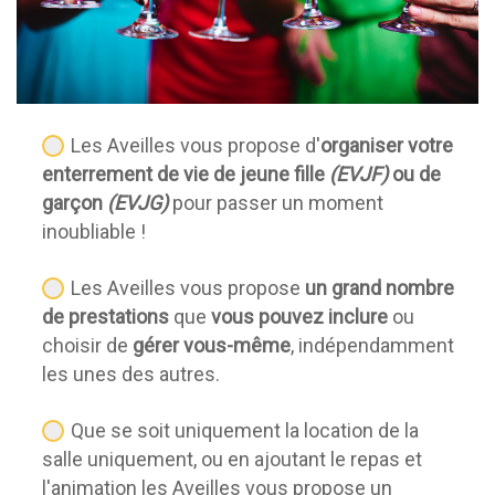
Mariages
EVJF et EVJG
Anniversaires
Séminaires
Les Aveilles vous propose d'
organiser votre
enterrement de vie de jeune fille
(EVJF)
ou de
Location de salle
garçon
(EVJG)
pour passer un moment
Hébergements
inoubliable !
Contact
Les Aveilles vous propose
un grand nombre
de prestations
que
vous pouvez inclure
ou
choisir de
gérer vous-même
, indépendamment
les unes des autres.
Que se soit uniquement la location de la
salle uniquement, ou en ajoutant le repas et
l'animation les Aveilles vous propose un